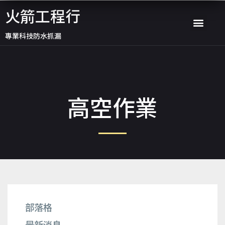
跳
火箭工程行
選
至
專業科技防水抓漏
主
單
要
內
容
高空作業
部落格
最新消息