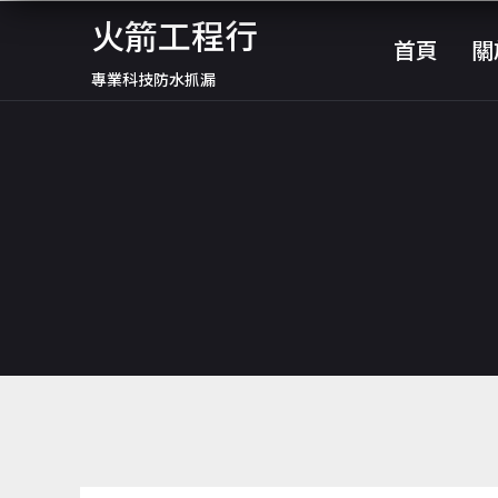
跳
火箭工程行
首頁
關
至
專業科技防水抓漏
主
要
內
容