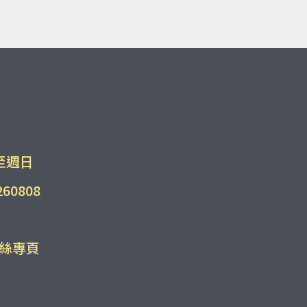
至週日
60808
粉絲專頁