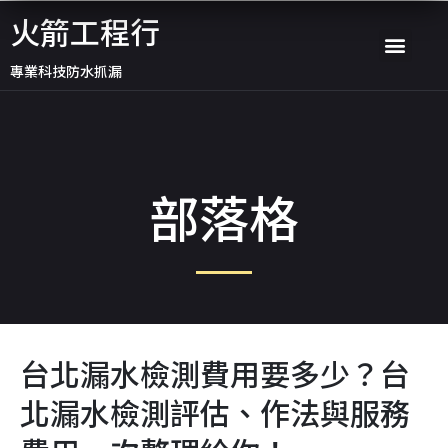
跳
火箭工程行
選
至
專業科技防水抓漏
主
單
要
內
容
部落格
台北漏水檢測費用要多少？台
北漏水檢測評估、作法與服務